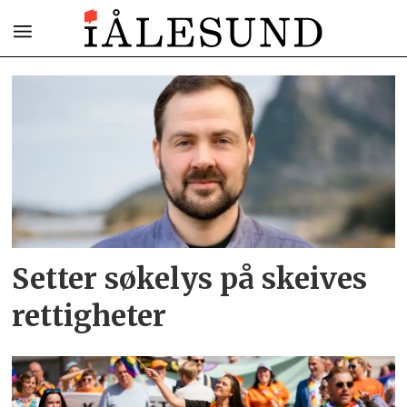
Tag:
ålesund
pride
Setter søkelys på skeives
rettigheter