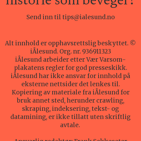
historie som beveger?
Send inn til tips@ialesund.no
Alt innhold er opphavsrettslig beskyttet. ©
iÅlesund. Org. nr. 936911323
iÅlesund arbeider etter Vær Varsom-
plakatens regler for god presseskikk.
iÅlesund har ikke ansvar for innhold på
eksterne nettsider det lenkes til.
Kopiering av materiale fra iÅlesund for
bruk annet sted, herunder crawling,
skraping, indeksering, tekst- og
datamining, er ikke tillatt uten skriftlig
avtale.