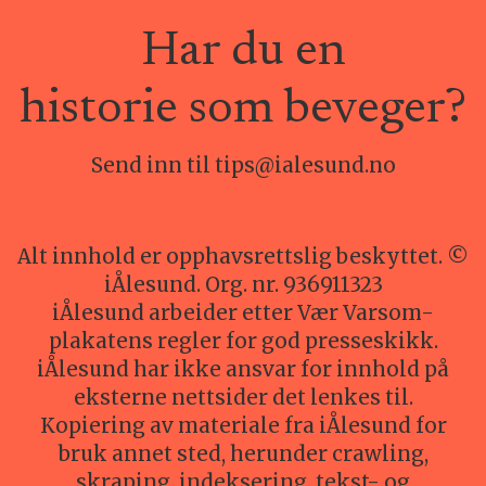
Har du en
historie som beveger?
Send inn til tips@ialesund.no
Alt innhold er opphavsrettslig beskyttet. ©
iÅlesund. Org. nr. 936911323
iÅlesund arbeider etter Vær Varsom-
plakatens regler for god presseskikk.
iÅlesund har ikke ansvar for innhold på
eksterne nettsider det lenkes til.
Kopiering av materiale fra iÅlesund for
bruk annet sted, herunder crawling,
skraping, indeksering, tekst- og