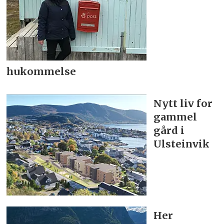
hukommelse
Nytt liv for
gammel
gård i
Ulsteinvik
Her