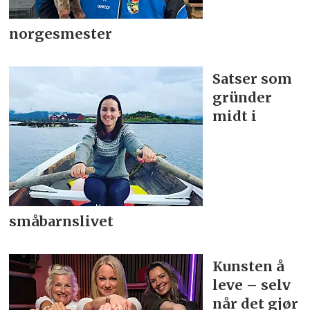
norgesmester
Satser som
gründer
midt i
småbarnslivet
Kunsten å
leve – selv
når det gjør