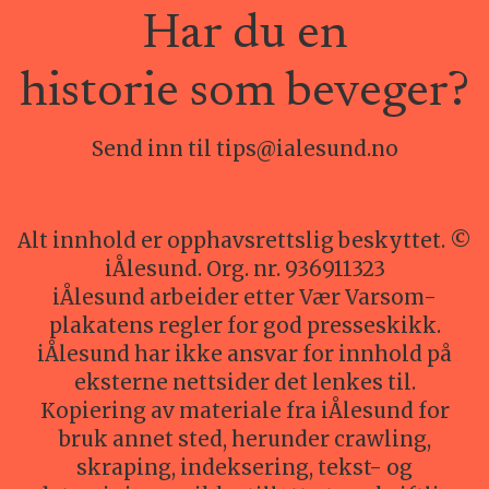
Har du en
historie som beveger?
Send inn til tips@ialesund.no
Alt innhold er opphavsrettslig beskyttet. ©
iÅlesund. Org. nr. 936911323
iÅlesund arbeider etter Vær Varsom-
plakatens regler for god presseskikk.
iÅlesund har ikke ansvar for innhold på
eksterne nettsider det lenkes til.
Kopiering av materiale fra iÅlesund for
bruk annet sted, herunder crawling,
skraping, indeksering, tekst- og