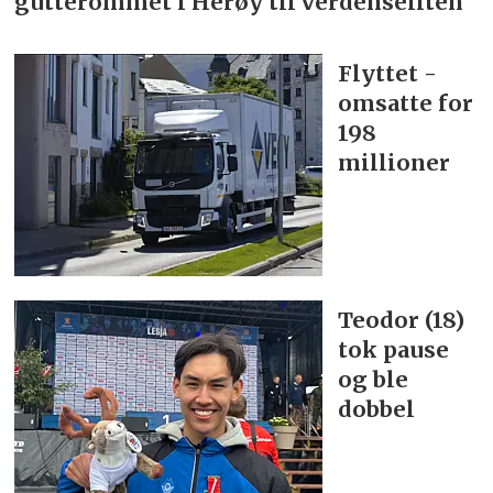
gutterommet i Herøy til verdenseliten
Flyttet -
omsatte for
198
millioner
Teodor (18)
tok pause
og ble
dobbel