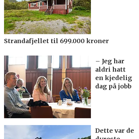
Strandafjellet til 699.000 kroner
– Jeg har
aldri hatt
en kjedelig
dag på jobb
Dette var de
dyreste