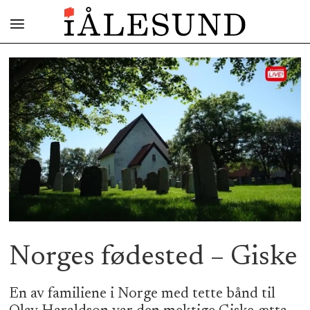
Norges fødested – Giske
En av familiene i Norge med tette bånd til