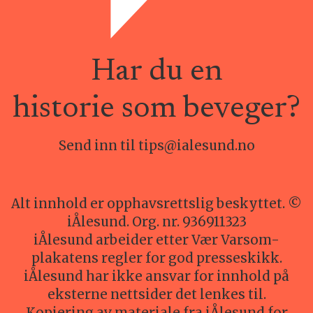
Har du en
historie som beveger?
Send inn til tips@ialesund.no
Alt innhold er opphavsrettslig beskyttet. ©
iÅlesund. Org. nr. 936911323
iÅlesund arbeider etter Vær Varsom-
plakatens regler for god presseskikk.
iÅlesund har ikke ansvar for innhold på
eksterne nettsider det lenkes til.
Kopiering av materiale fra iÅlesund for