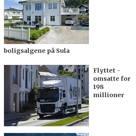
boligsalgene på Sula
Flyttet -
omsatte for
198
millioner