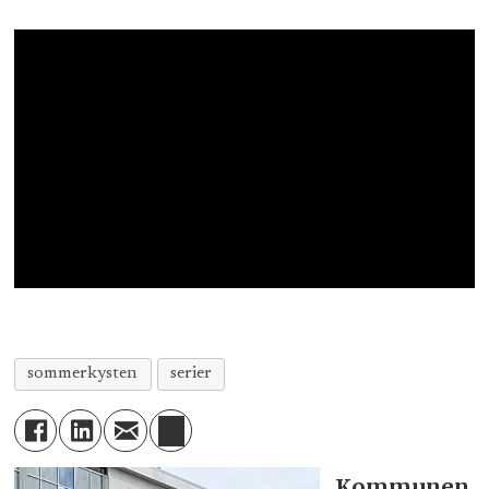
sommerkysten
serier
Kommunen