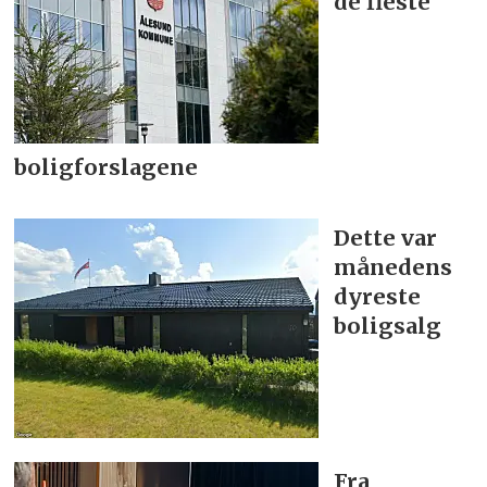
de fleste
boligforslagene
Dette var
månedens
dyreste
boligsalg
Fra