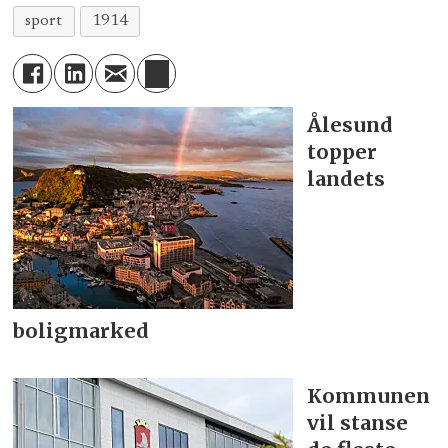
sport
1914
Ålesund
topper
landets
boligmarked
Kommunen
vil stanse