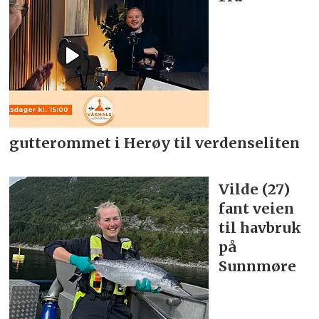
gutterommet i Herøy til verdenseliten
Vilde (27)
fant veien
til havbruk
på
Sunnmøre