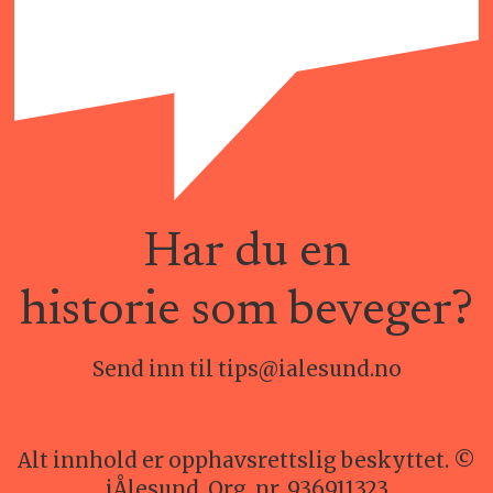
Har du en
historie som beveger?
Send inn til tips@ialesund.no
Alt innhold er opphavsrettslig beskyttet. ©
iÅlesund. Org. nr. 936911323