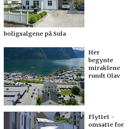
boligsalgene på Sula
Her
begynte
miraklene
rundt Olav
Flyttet -
omsatte for