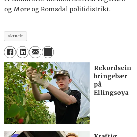
og Møre og Romsdal politidistrikt.
aktuelt
Rekordsein
bringebær
på
Ellingsøya
Kraftig