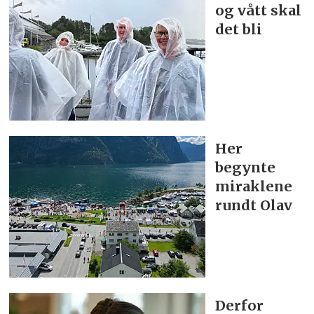
og vått skal
det bli
Her
begynte
miraklene
rundt Olav
Derfor