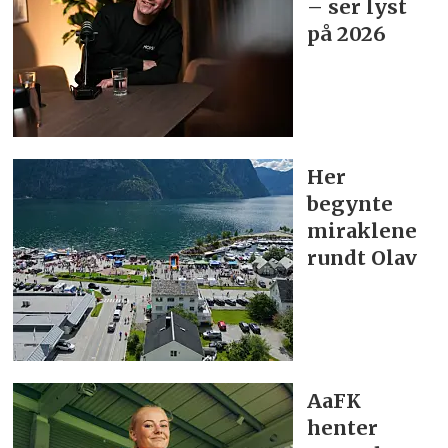
– ser lyst
på 2026
Her
begynte
miraklene
rundt Olav
AaFK
henter