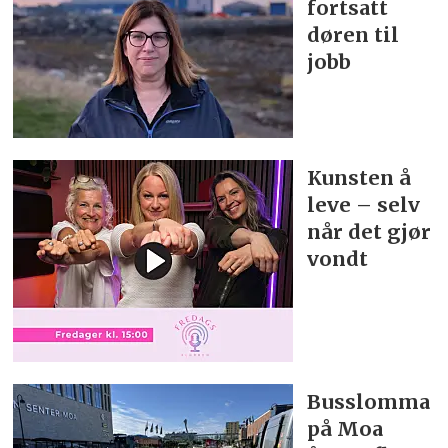
fortsatt
døren til
jobb
Kunsten å
leve – selv
når det gjør
vondt
Busslomma
på Moa