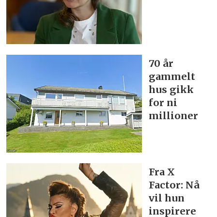
70 år
gammelt
hus gikk
for ni
millioner
Fra X
Factor: Nå
vil hun
inspirere