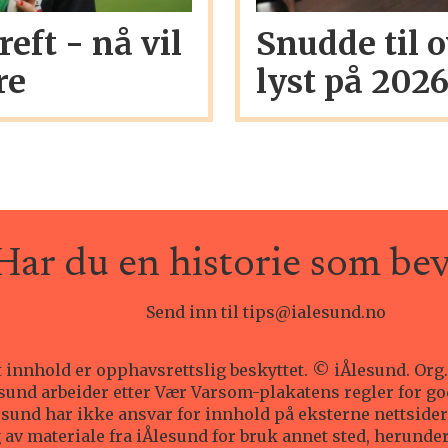
eft - nå vil
Snudde til 
re
lyst på 202
Har du en historie som be
Send inn til tips@ialesund.no
t innhold er opphavsrettslig beskyttet. © iÅlesund. Org.
sund arbeider etter Vær Varsom-plakatens regler for g
esund har ikke ansvar for innhold på eksterne nettsider 
av materiale fra iÅlesund for bruk annet sted, herunde