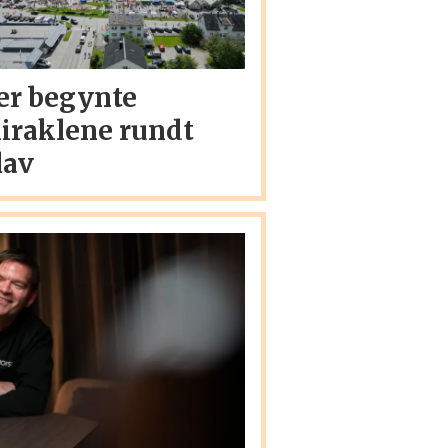
er begynte
iraklene rundt
lav