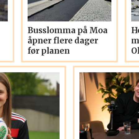
Busslomma på Moa
H
åpner flere dager
m
før planen
O