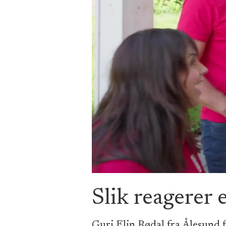
Slik reagerer 
Guri Elin Rødal fra Ålesund 