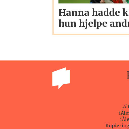
Hanna hadde kr
hun hjelpe and
Al
iÅle
iÅl
Kopiering 