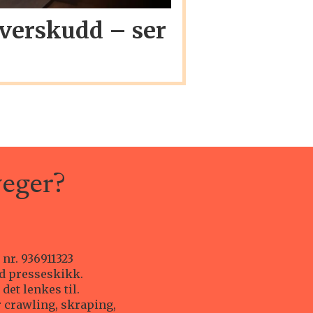
overskudd – ser
6
veger?
 nr. 936911323
od presseskikk.
det lenkes til.
r crawling, skraping,