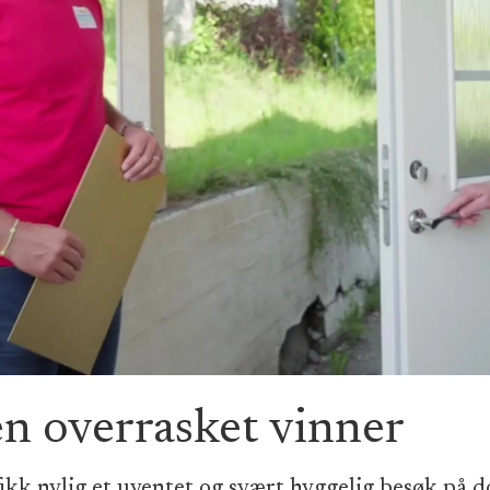
en overrasket vinner
fikk nylig et uventet og svært hyggelig besøk på 