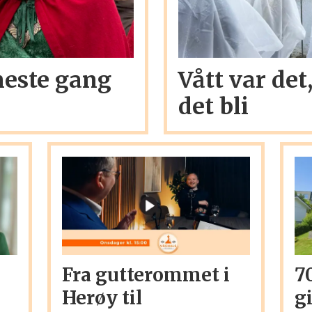
 neste gang
Vått var det
det bli
Fra gutterommet i
7
Herøy til
g