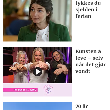
lykkes du
sjelden i
ferien
Kunsten å
leve – selv
når det gjør
vondt
70 år