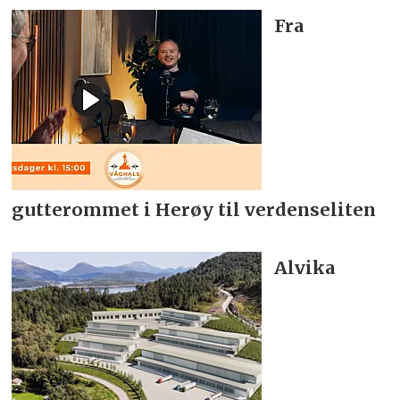
Fra
gutterommet i Herøy til verdenseliten
Alvika