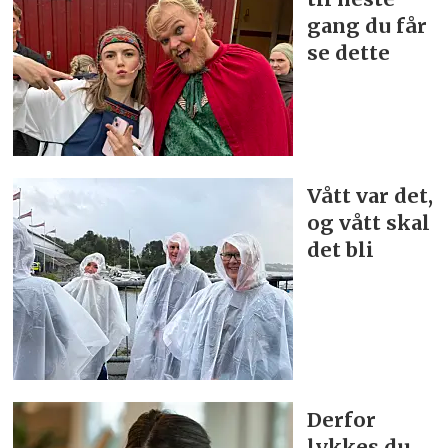
gang du får
se dette
Vått var det,
og vått skal
det bli
Derfor
lykkes du