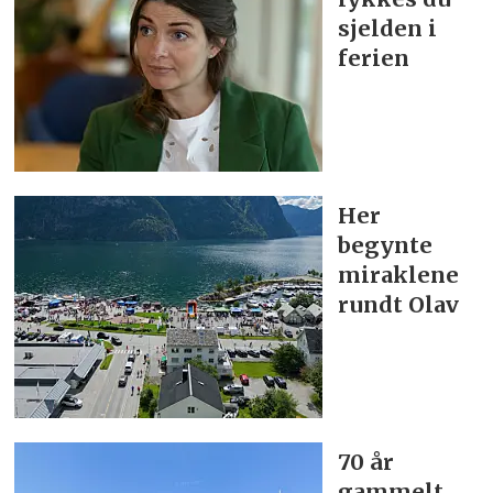
sjelden i
ferien
Her
begynte
miraklene
rundt Olav
70 år
gammelt