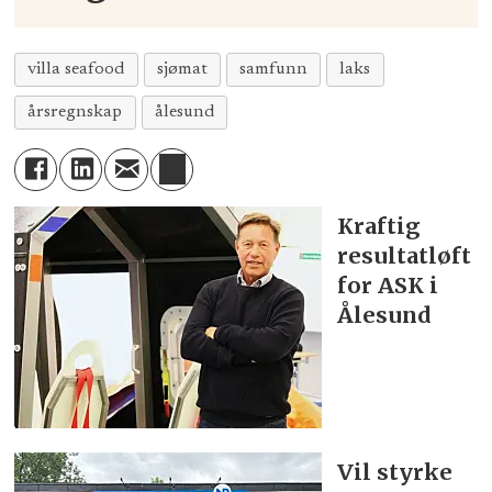
villa seafood
sjømat
samfunn
laks
årsregnskap
ålesund
Kraftig
resultatløft
for ASK i
Ålesund
Vil styrke