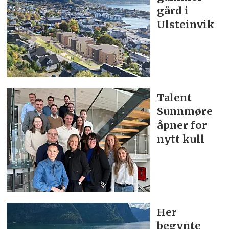
gård i
Ulsteinvik
Talent
Sunnmøre
åpner for
nytt kull
Her
begynte