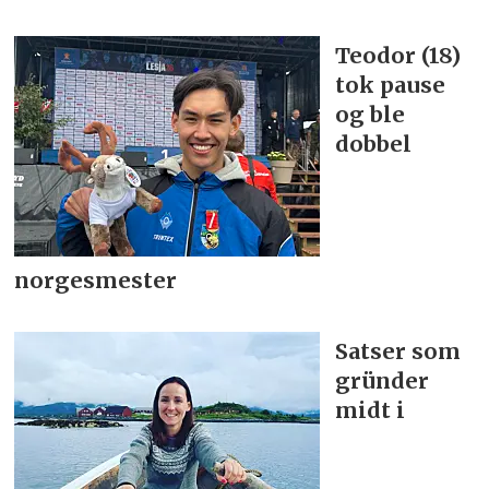
Teodor (18)
tok pause
og ble
dobbel
norgesmester
Satser som
gründer
midt i