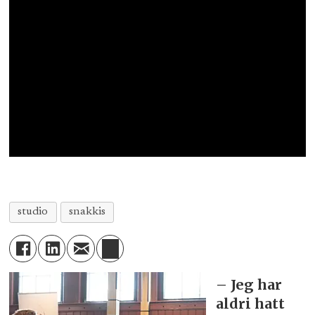
studio
snakkis
– Jeg har
aldri hatt