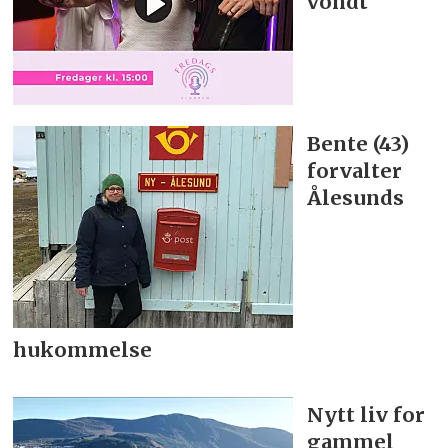
vondt
Bente (43)
forvalter
Ålesunds
hukommelse
Nytt liv for
gammel