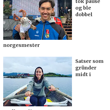
tok pause
og ble
dobbel
norgesmester
Satser som
gründer
midt i