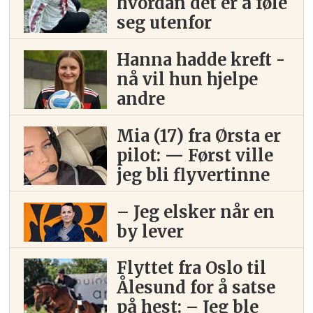
hvordan det er å føle
seg utenfor
Hanna hadde kreft -
nå vil hun hjelpe
andre
Mia (17) fra Ørsta er
pilot: — Først ville
jeg bli flyvertinne
– Jeg elsker når en
by lever
Flyttet fra Oslo til
Ålesund for å satse
på hest: – Jeg ble