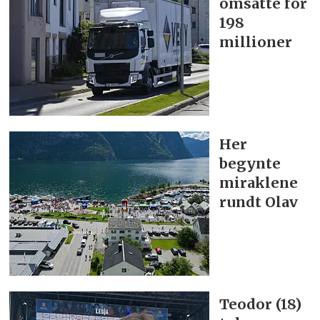
omsatte for
198
millioner
Her
begynte
miraklene
rundt Olav
Teodor (18)