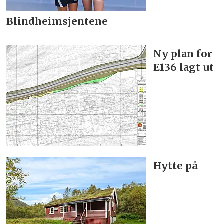
Blindheimsjentene
Ny plan for
E136 lagt ut
Hytte på